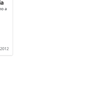
ia
no a
/2012