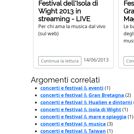
Festival dell'Isola di
Fes
Wight 2013 in
Gra
streaming - LIVE
Ma
Per chi ama la musica dal vivo
Le ba
(sul web)
degl
musi
14/06/2013
Continua la lettura
Con
Argomenti correlati
concerti e festival
&
eventi
(1)
concerti e festival
&
Gran Bretagna
(2)
concerti e festival
&
Hualien e dintorni
concerti e festival
&
isola di Wight
(1)
concerti e festival
&
mare e spiaggia
(1)
concerti e festival
&
musica
(3)
concerti e festival
&
Taiwan
(1)