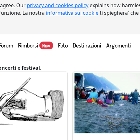
 agree. Our
privacy and cookies policy
explains how harmles
a funzione. La nostra
informativa sui cookie
ti spieghera' che
Forum
Rimborsi
Foto
Destinazioni
Argomenti
New
oncerti e festival
.