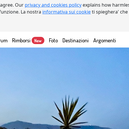
 agree. Our
privacy and cookies policy
explains how harmles
a funzione. La nostra
informativa sui cookie
ti spieghera' che
rum
Rimborsi
Foto
Destinazioni
Argomenti
New
Trom