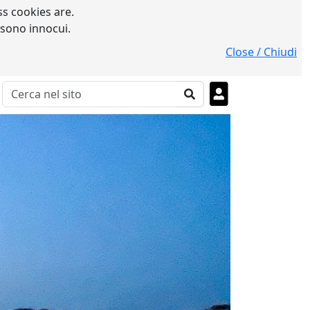
s cookies are.
 sono innocui.
Close / Chiudi
sø : le renne, la gita in slitta, i