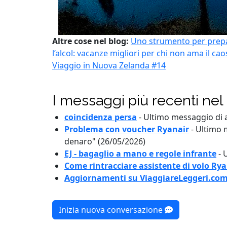
Altre cose nel blog:
Uno strumento per prepa
l’alcol: vacanze migliori per chi non ama il cao
Viaggio in Nuova Zelanda #14
I messaggi più recenti nel
coincidenza persa
-
Ultimo messaggio di a
Problema con voucher Ryanair
-
Ultimo 
denaro" (26/05/2026)
EJ - bagaglio a mano e regole infrante
-
U
Come rintracciare assistente di volo Rya
Aggiornamenti su ViaggiareLeggeri.co
Inizia nuova conversazione