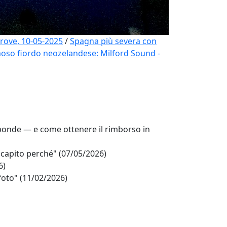
trove, 10-05-2025
/
Spagna più severa con
moso fiordo neozelandese: Milford Sound -
onde — e come ottenere il rimborso in
 capito perché" (07/05/2026)
6)
foto" (11/02/2026)