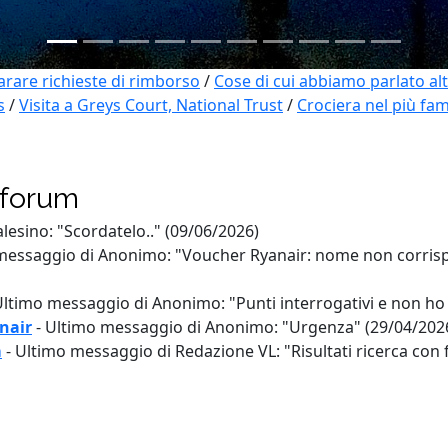
rare richieste di rimborso
/
Cose di cui abbiamo parlato al
s
/
Visita a Greys Court, National Trust
/
Crociera nel più fa
 forum
lesino: "Scordatelo.." (09/06/2026)
messaggio di Anonimo: "Voucher Ryanair: nome non corrisp
ltimo messaggio di Anonimo: "Punti interrogativi e non ho
nair
-
Ultimo messaggio di Anonimo: "Urgenza" (29/04/202
m
-
Ultimo messaggio di Redazione VL: "Risultati ricerca con 