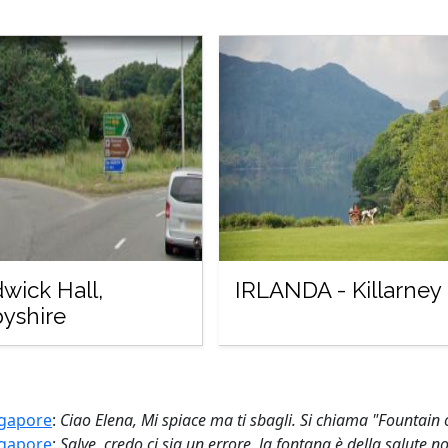
wick Hall,
IRLANDA - Killarney
yshire
ngapore
:
Ciao Elena, Mi spiace ma ti sbagli. Si chiama "Fountain of
ngapore
:
Salve, credo ci sia un errore, la fontana è della salute no