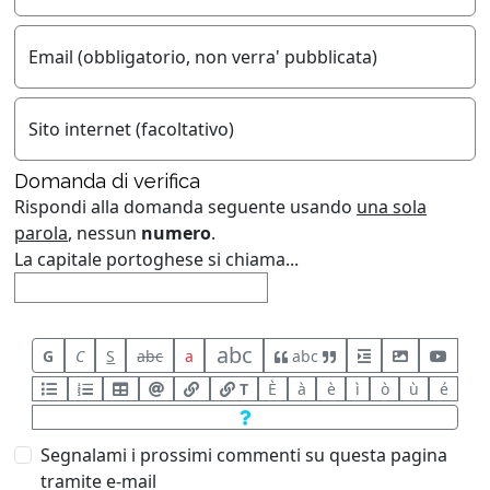
Email (obbligatorio, non verra' pubblicata)
Sito internet (facoltativo)
Domanda di verifica
Rispondi alla domanda seguente usando
una sola
parola
, nessun
numero
.
La capitale portoghese si chiama...
abc
G
C
S
abc
a
abc
T
È
à
è
ì
ò
ù
é
Segnalami i prossimi commenti su questa pagina
tramite e-mail