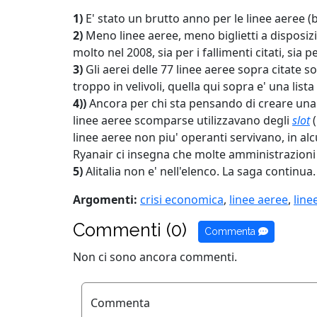
1)
E' stato un brutto anno per le linee aeree (be
2)
Meno linee aeree, meno biglietti a disposizio
molto nel 2008, sia per i fallimenti citati, sia 
3)
Gli aerei delle 77 linee aeree sopra citate
troppo in velivoli, quella qui sopra e' una lista d
4))
Ancora per chi sta pensando di creare una n
linee aeree scomparse utilizzavano degli
slot
(
linee aeree non piu' operanti servivano, in alc
Ryanair ci insegna che molte amministrazioni l
5)
Alitalia non e' nell'elenco. La saga continua.
Argomenti:
crisi economica
,
linee aeree
,
line
Commenti (0)
Commenta
Non ci sono ancora commenti.
Commenta