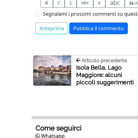
abc
G
C
S
abc
a
a
Segnalami i prossimi commenti su questa
Articolo precedente
Isola Bella, Lago
Maggiore: alcuni
piccoli suggerimenti
Come seguirci
Whatsapp