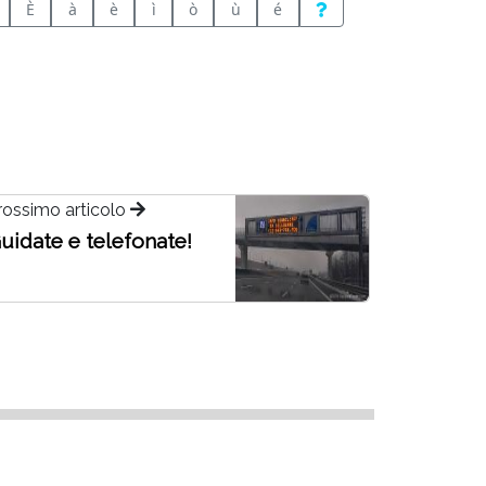
È
à
è
ì
ò
ù
é
rossimo articolo
uidate e telefonate!