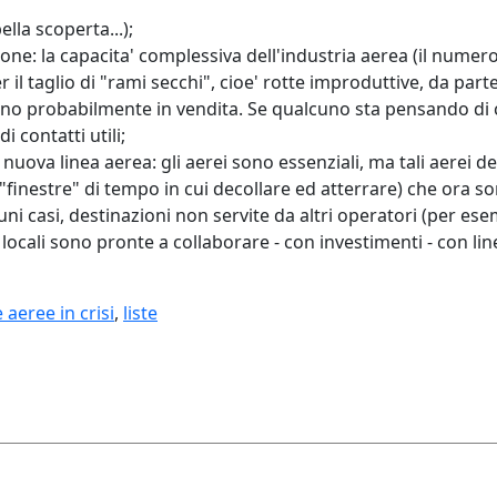
lla scoperta...);
ne: la capacita' complessiva dell'industria aerea (il numero d
per il taglio di "rami secchi", cioe' rotte improduttive, da par
 sono probabilmente in vendita. Se qualcuno sta pensando di
i contatti utili;
uova linea aerea: gli aerei sono essenziali, ma tali aerei d
"finestre" di tempo in cui decollare ed atterrare) che ora sono
uni casi, destinazioni non servite da altri operatori (per es
ocali sono pronte a collaborare - con investimenti - con lin
e aeree in crisi
,
liste