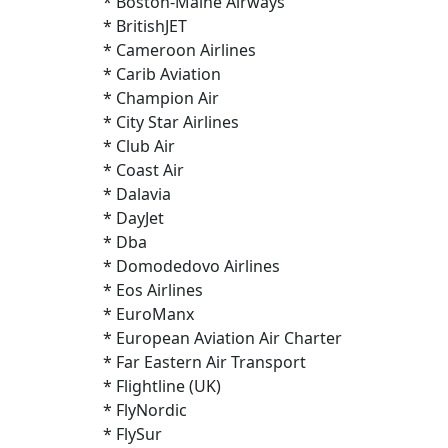
* Boston-Maine Airways
* BritishJET
* Cameroon Airlines
* Carib Aviation
* Champion Air
* City Star Airlines
* Club Air
* Coast Air
* Dalavia
* DayJet
* Dba
* Domodedovo Airlines
* Eos Airlines
* EuroManx
* European Aviation Air Charter
* Far Eastern Air Transport
* Flightline (UK)
* FlyNordic
* FlySur