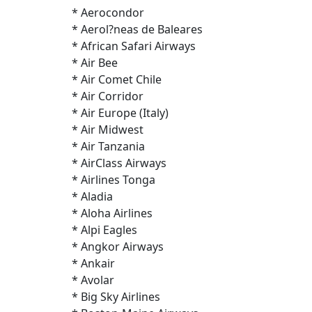
* Aerocondor
* Aerol?neas de Baleares
* African Safari Airways
* Air Bee
* Air Comet Chile
* Air Corridor
* Air Europe (Italy)
* Air Midwest
* Air Tanzania
* AirClass Airways
* Airlines Tonga
* Aladia
* Aloha Airlines
* Alpi Eagles
* Angkor Airways
* Ankair
* Avolar
* Big Sky Airlines