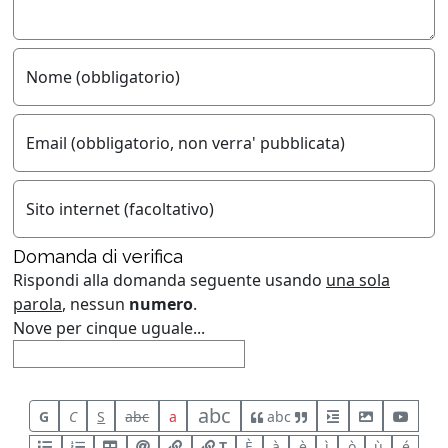
Nome (obbligatorio)
Email (obbligatorio, non verra' pubblicata)
Sito internet (facoltativo)
Domanda di verifica
Rispondi alla domanda seguente usando
una sola
parola
, nessun
numero
.
Nove per cinque uguale...
abc
G
C
S
abc
a
abc
T
È
à
è
ì
ò
ù
é