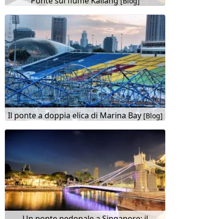
Ponte sul fiume Kallang
[Blog]
Il ponte a doppia elica di Marina Bay
[Blog]
Un ponte pedonale a Singapore: il