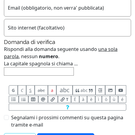
Email (obbligatorio, non verra' pubblicata)
Sito internet (facoltativo)
Domanda di verifica
Rispondi alla domanda seguente usando
una sola
parola
, nessun
numero
.
La capitale spagnola si chiama ...
abc
G
C
S
abc
a
abc
T
È
à
è
ì
ò
ù
é
Segnalami i prossimi commenti su questa pagina
tramite e-mail