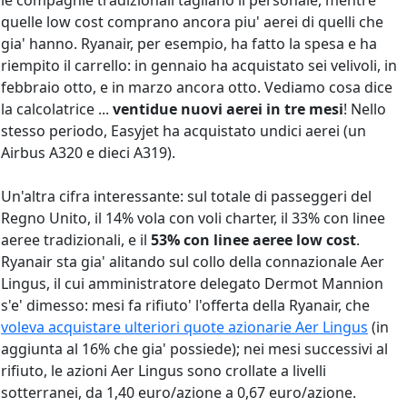
le compagnie tradizionali tagliano il personale, mentre
quelle low cost comprano ancora piu' aerei di quelli che
gia' hanno. Ryanair, per esempio, ha fatto la spesa e ha
riempito il carrello: in gennaio ha acquistato sei velivoli, in
febbraio otto, e in marzo ancora otto. Vediamo cosa dice
la calcolatrice ...
ventidue nuovi aerei in tre mesi
! Nello
stesso periodo, Easyjet ha acquistato undici aerei (un
Airbus A320 e dieci A319).
Un'altra cifra interessante: sul totale di passeggeri del
Regno Unito, il 14% vola con voli charter, il 33% con linee
aeree tradizionali, e il
53% con linee aeree low cost
.
Ryanair sta gia' alitando sul collo della connazionale Aer
Lingus, il cui amministratore delegato Dermot Mannion
s'e' dimesso: mesi fa rifiuto' l'offerta della Ryanair, che
voleva acquistare ulteriori quote azionarie Aer Lingus
(in
aggiunta al 16% che gia' possiede); nei mesi successivi al
rifiuto, le azioni Aer Lingus sono crollate a livelli
sotterranei, da 1,40 euro/azione a 0,67 euro/azione.