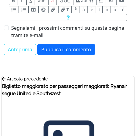
abc
G
C
S
abc
a
abc
T
È
à
è
ì
ò
ù
é
Segnalami i prossimi commenti su questa pagina
tramite e-mail
Articolo precedente
Biglietto maggiorato per passeggeri maggiorati: Ryanair
segue United e Southwest