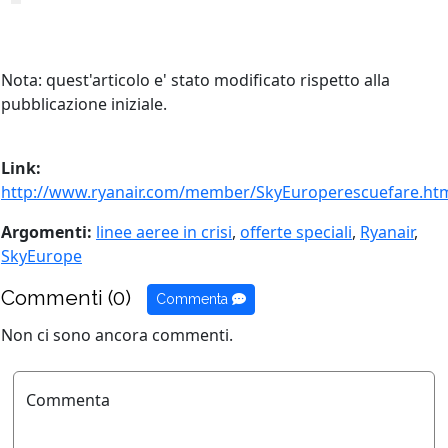
Nota: quest'articolo e' stato modificato rispetto alla
pubblicazione iniziale.
Link:
http://www.ryanair.com/member/SkyEuroperescuefare.ht
Argomenti:
linee aeree in crisi
,
offerte speciali
,
Ryanair
,
SkyEurope
Commenti (0)
Commenta
Non ci sono ancora commenti.
Commenta