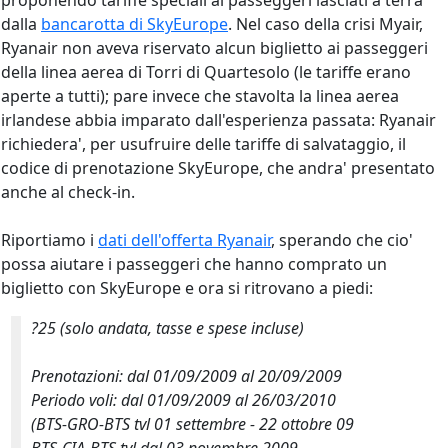
proponendo tariffe speciali ai passeggeri lasciati a terra
dalla
bancarotta di SkyEurope
. Nel caso della crisi Myair,
Ryanair non aveva riservato alcun biglietto ai passeggeri
della linea aerea di Torri di Quartesolo (le tariffe erano
aperte a tutti); pare invece che stavolta la linea aerea
irlandese abbia imparato dall'esperienza passata: Ryanair
richiedera', per usufruire delle tariffe di salvataggio, il
codice di prenotazione SkyEurope, che andra' presentato
anche al check-in.
Riportiamo i
dati dell'offerta Ryanair
, sperando che cio'
possa aiutare i passeggeri che hanno comprato un
biglietto con SkyEurope e
ora si ritrovano a piedi:
?25 (solo andata, tasse e spese incluse)
Prenotazioni: dal 01/09/2009 al 20/09/2009
Periodo voli: dal 01/09/2009 al 26/03/2010
(BTS-GRO-BTS tvl 01 settembre - 22 ottobre 09