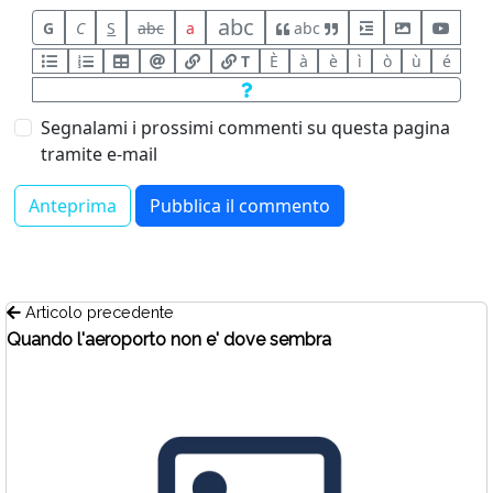
abc
G
C
S
abc
a
abc
T
È
à
è
ì
ò
ù
é
Segnalami i prossimi commenti su questa pagina
tramite e-mail
Articolo precedente
Quando l'aeroporto non e' dove sembra