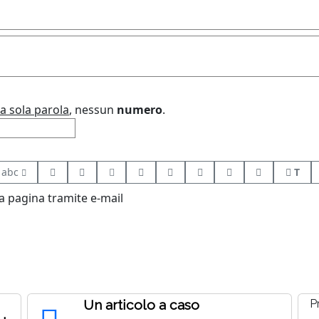
a sola parola
, nessun
numero
.
abc
T
 pagina tramite e-mail
Un articolo a caso
P