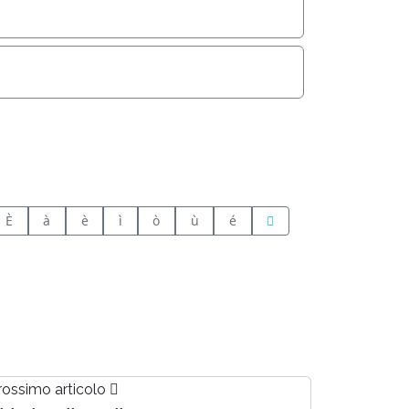
È
à
è
ì
ò
ù
é
rossimo articolo