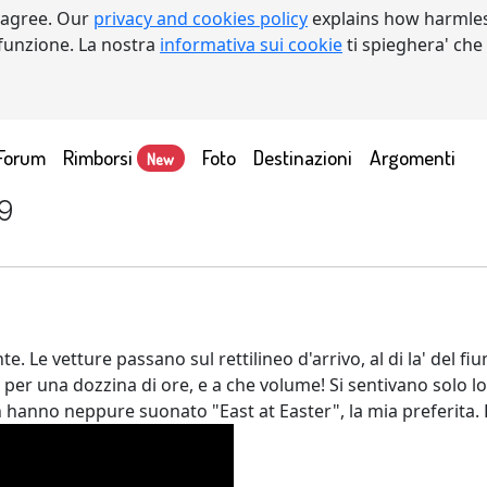
 agree. Our
privacy and cookies policy
explains how harmles
a funzione. La nostra
informativa sui cookie
ti spieghera' che
Forum
Rimborsi
Foto
Destinazioni
Argomenti
New
9
e. Le vetture passano sul rettilineo d'arrivo, al di la' del fi
er una dozzina di ore, e a che volume! Si sentivano solo lor
on hanno neppure suonato "East at Easter", la mia preferita. 