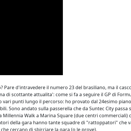
o? Pare d'intravedere il numero 23 del brasiliano, ma il casc
a di scottante attualita': come si fa a seguire il GP di For
to vari punti lungo il percorso: ho provato dal 24esimo piano
sibili. Sono andato sulla passerella che da Suntec City passa
a Millennia Walk a Marina Square (due centri commerciali) off
tori della gara hanno tante squadre di "rattoppatori" che va
che cercano di sbirciare la gara (o le prove).