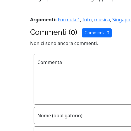
Argomenti:
Formula 1
,
foto
,
musica
,
Singapo
Commenti (0)
Commenta
Non ci sono ancora commenti.
Commenta
Nome (obbligatorio)