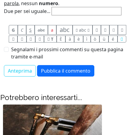
parola
, nessun
numero
.
Due per sei uguale...
abc
G
C
S
abc
a
abc
T
È
à
è
ì
ò
ù
é
Segnalami i prossimi commenti su questa pagina
tramite e-mail
Potrebbero interessarti...