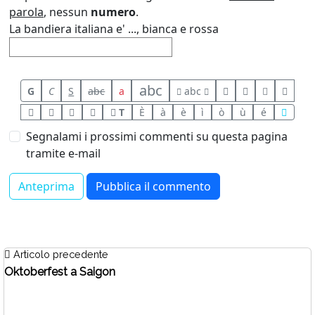
parola
, nessun
numero
.
La bandiera italiana e' ..., bianca e rossa
abc
G
C
S
abc
a
abc
T
È
à
è
ì
ò
ù
é
Segnalami i prossimi commenti su questa pagina
tramite e-mail
Articolo precedente
Oktoberfest a Saigon