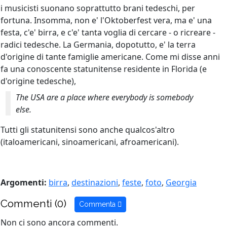
i musicisti suonano soprattutto brani tedeschi, per
fortuna. Insomma, non e' l'Oktoberfest vera, ma e' una
festa, c'e' birra, e c'e' tanta voglia di cercare - o ricreare -
radici tedesche. La Germania, dopotutto, e' la terra
d'origine di tante famiglie americane. Come mi disse anni
fa una conoscente statunitense residente in Florida (e
d'origine tedesche),
The USA are a place where everybody is somebody
else.
Tutti gli statunitensi sono anche qualcos'altro
(italoamericani, sinoamericani, afroamericani).
Argomenti:
birra
,
destinazioni
,
feste
,
foto
,
Georgia
Commenti (0)
Commenta
Non ci sono ancora commenti.