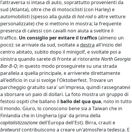
l'attraversa si intasa di auto, soprattutto provenienti da
sud (Atlanta), oltre che di motociclisti (con Harley) e
automobilisti (spesso alla guida di
hot-rod
o altre vetture
personalizzate) che si mettono in mostra; la frequente
presenza di calessi con cavalli non aiuta a sveltire il
traffico.
Un consiglio per evitare il traffico
(almeno un
poco): se arrivate da sud, svoltate a
destra
all'inizio del
centro abitato, subito dopo il minigolf, e svoltate poi a
sinistra quando sarete di fronte al ristorante
North Georgia
Bar-B-Q
; in questo modo proseguirete su una strada
parallela a quella principale, e arriverete direttamente
all'edificio in cui si svolge l'Oktoberfest. Trovare un
parcheggio gratuito sara' un'impresa, quindi rassegnatevi
a sborsare un paio di dollari. La foto mostra un gruppo di
festosi ospiti che ballano il
ballo del qua qua
, noto in tutto
il mondo. Giuro, lo conoscono bene sia a Taiwan che in
Finlandia che in Ungheria (gia' da prima della
capitalistizzazione
dell'Europa dell'Est). Birra, crauti e
bratwurst
contribuiscono a creare un'atmosfera tedesca. E