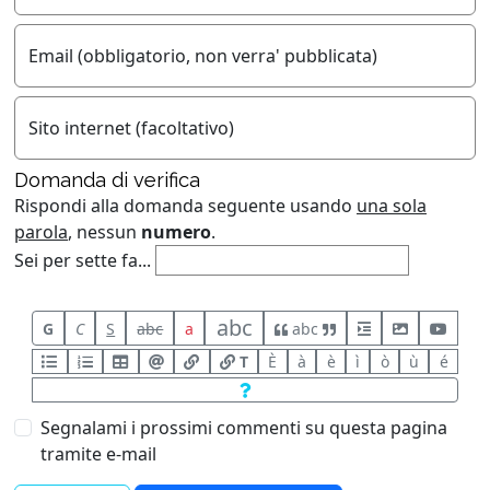
Email (obbligatorio, non verra' pubblicata)
Sito internet (facoltativo)
Domanda di verifica
Rispondi alla domanda seguente usando
una sola
parola
, nessun
numero
.
Sei per sette fa...
abc
G
C
S
abc
a
abc
T
È
à
è
ì
ò
ù
é
Segnalami i prossimi commenti su questa pagina
tramite e-mail