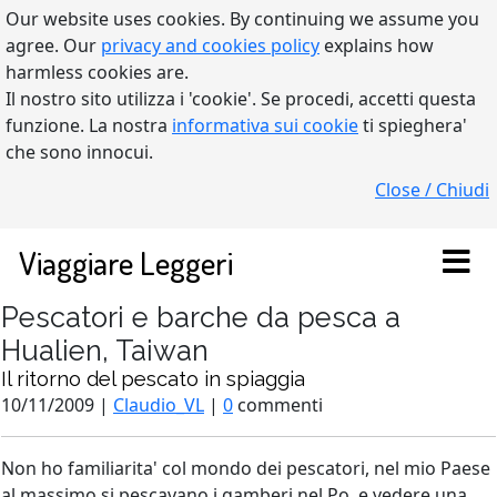
Our website uses cookies. By continuing we assume you
agree. Our
privacy and cookies policy
explains how
harmless cookies are.
Il nostro sito utilizza i 'cookie'. Se procedi, accetti questa
funzione. La nostra
informativa sui cookie
ti spieghera'
che sono innocui.
Close / Chiudi
Viaggiare Leggeri
Pescatori e barche da pesca a
Hualien, Taiwan
Il ritorno del pescato in spiaggia
10/11/2009 |
Claudio_VL
|
0
commenti
Non ho familiarita' col mondo dei pescatori, nel mio Paese
al massimo si pescavano i gamberi nel Po, e vedere una