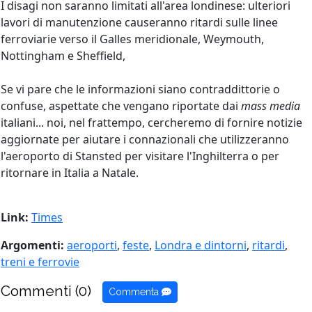
I disagi non saranno limitati all'area londinese: ulteriori
lavori di manutenzione causeranno ritardi sulle linee
ferroviarie verso il Galles meridionale, Weymouth,
Nottingham e Sheffield,
Se vi pare che le informazioni siano contraddittorie o
confuse, aspettate che vengano riportate dai
mass media
italiani... noi, nel frattempo, cercheremo di fornire notizie
aggiornate per aiutare i connazionali che utilizzeranno
l'aeroporto di Stansted per visitare l'Inghilterra o per
ritornare in Italia a Natale.
Link:
Times
Argomenti:
aeroporti
,
feste
,
Londra e dintorni
,
ritardi
,
treni e ferrovie
Commenti (0)
Commenta