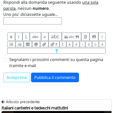
Rispondi alla domanda seguente usando
una sola
parola
, nessun
numero
.
Uno piu' diciassette uguale...
abc
G
C
S
abc
a
abc
T
È
à
è
ì
ò
ù
é
Segnalami i prossimi commenti su questa pagina
tramite e-mail
Articolo precedente
Italiani canterini e tedeschi mattutini