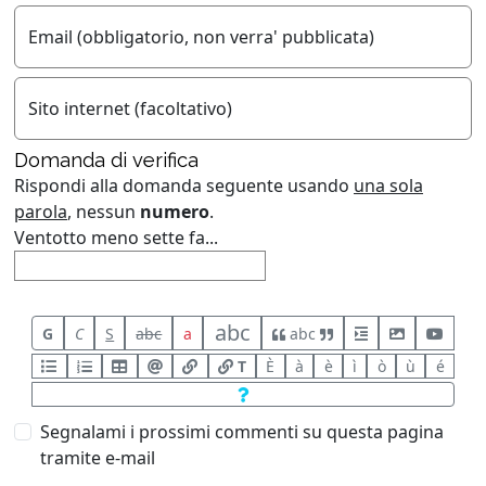
Email (obbligatorio, non verra' pubblicata)
Sito internet (facoltativo)
Domanda di verifica
Rispondi alla domanda seguente usando
una sola
parola
, nessun
numero
.
Ventotto meno sette fa...
abc
G
C
S
abc
a
abc
T
È
à
è
ì
ò
ù
é
Segnalami i prossimi commenti su questa pagina
tramite e-mail