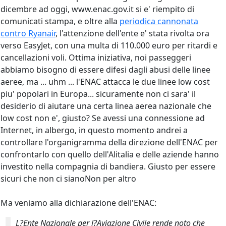
dicembre ad oggi, www.enac.gov.it si e' riempito di
comunicati stampa, e oltre alla
periodica cannonata
contro Ryanair
, l'attenzione dell'ente e' stata rivolta ora
verso EasyJet, con una multa di 110.000 euro per ritardi e
cancellazioni voli. Ottima iniziativa, noi passeggeri
abbiamo bisogno di essere difesi dagli abusi delle linee
aeree, ma ... uhm ... l'ENAC attacca le due linee low cost
piu' popolari in Europa... sicuramente non ci sara' il
desiderio di aiutare una certa linea aerea nazionale che
low cost non e', giusto? Se avessi una connessione ad
Internet, in albergo, in questo momento andrei a
controllare l'organigramma della direzione dell'ENAC per
confrontarlo con quello dell'Alitalia e delle aziende hanno
investito nella compagnia di bandiera. Giusto per essere
sicuri che non ci sianoNon per altro
Ma veniamo alla dichiarazione dell'ENAC:
L?Ente Nazionale per l?Aviazione Civile rende noto che