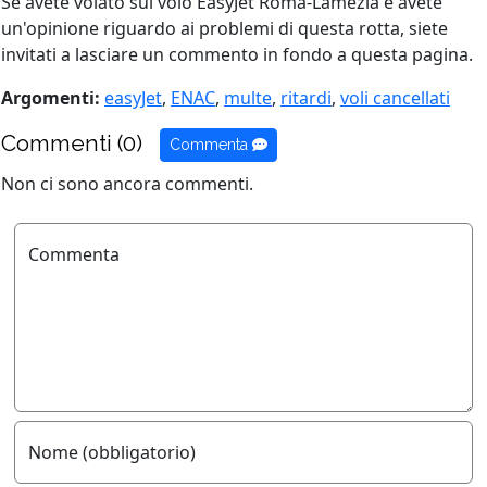
Se avete volato sul volo EasyJet Roma-Lamezia e avete
un'opinione riguardo ai problemi di questa rotta, siete
invitati a lasciare un commento in fondo a questa pagina.
Argomenti:
easyJet
,
ENAC
,
multe
,
ritardi
,
voli cancellati
Commenti (0)
Commenta
Non ci sono ancora commenti.
Commenta
Nome (obbligatorio)