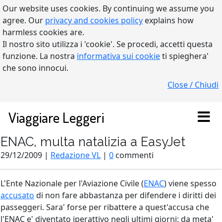
Our website uses cookies. By continuing we assume you
agree. Our
privacy and cookies policy
explains how
harmless cookies are.
Il nostro sito utilizza i 'cookie'. Se procedi, accetti questa
funzione. La nostra
informativa sui cookie
ti spieghera'
che sono innocui.
Close / Chiudi
Viaggiare Leggeri
ENAC, multa natalizia a EasyJet
29/12/2009 |
Redazione VL
|
0
commenti
L'Ente Nazionale per l'Aviazione Civile (
ENAC
) viene spesso
accusato
di non fare abbastanza per difendere i diritti dei
passeggeri. Sara' forse per ribattere a quest'accusa che
l'ENAC e' diventato iperattivo negli ultimi giorni: da meta'