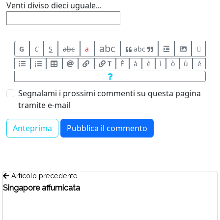
Venti diviso dieci uguale...
abc
G
C
S
abc
a
abc
T
È
à
è
ì
ò
ù
é
Segnalami i prossimi commenti su questa pagina
tramite e-mail
Articolo precedente
Singapore affumicata