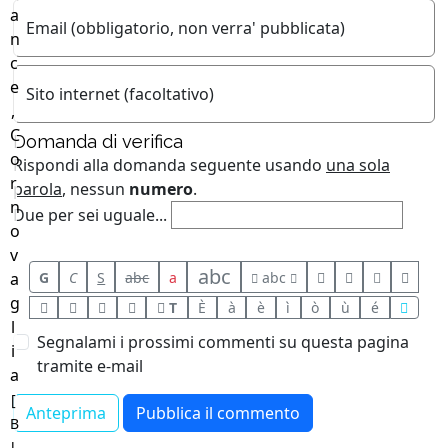
a
Email (obbligatorio, non verra' pubblicata)
n
c
e
Sito internet (facoltativo)
,
C
Domanda di verifica
o
Rispondi alla domanda seguente usando
una sola
r
parola
, nessun
numero
.
n
Due per sei uguale...
o
v
abc
G
C
S
abc
a
abc
a
g
T
È
à
è
ì
ò
ù
é
l
Segnalami i prossimi commenti su questa pagina
i
tramite e-mail
a
[
B
l