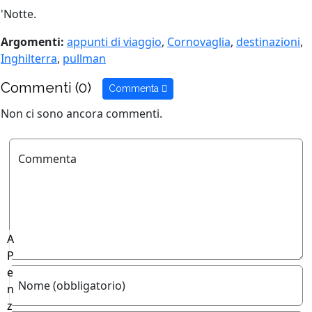
'Notte.
Argomenti:
appunti di viaggio
,
Cornovaglia
,
destinazioni
,
Inghilterra
,
pullman
Commenti (0)
Commenta
Non ci sono ancora commenti.
Commenta
A
P
e
Nome (obbligatorio)
n
z