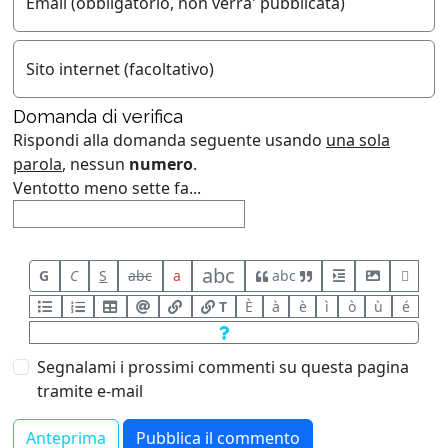
Email (obbligatorio, non verra' pubblicata)
Sito internet (facoltativo)
Domanda di verifica
Rispondi alla domanda seguente usando
una sola
parola
, nessun
numero
.
Ventotto meno sette fa...
abc
G
C
S
abc
a
abc
T
È
à
è
ì
ò
ù
é
Segnalami i prossimi commenti su questa pagina
tramite e-mail