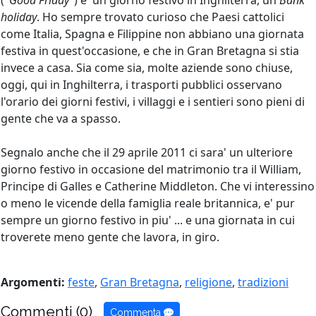
("
Good Friday
") e' un giorno festivo in Inghilterra, un
Bank
holiday
. Ho sempre trovato curioso che Paesi cattolici
come Italia, Spagna e Filippine non abbiano una giornata
festiva in quest'occasione, e che in Gran Bretagna si stia
invece a casa. Sia come sia, molte aziende sono chiuse,
oggi, qui in Inghilterra, i trasporti pubblici osservano
l'orario dei giorni festivi, i villaggi e i sentieri sono pieni di
gente che va a spasso.
Segnalo anche che il 29 aprile 2011 ci sara' un ulteriore
giorno festivo in occasione del matrimonio tra il William,
Principe di Galles e Catherine Middleton. Che vi interessino
o meno le vicende della famiglia reale britannica, e' pur
sempre un giorno festivo in piu' ... e una giornata in cui
troverete meno gente che lavora, in giro.
Argomenti:
feste
,
Gran Bretagna
,
religione
,
tradizioni
Commenti (0)
Commenta