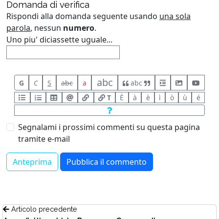
Domanda di verifica
Rispondi alla domanda seguente usando
una sola
parola
, nessun
numero
.
Uno piu' diciassette uguale...
abc
G
C
S
abc
a
abc
T
È
à
è
ì
ò
ù
é
Segnalami i prossimi commenti su questa pagina
tramite e-mail
Articolo precedente