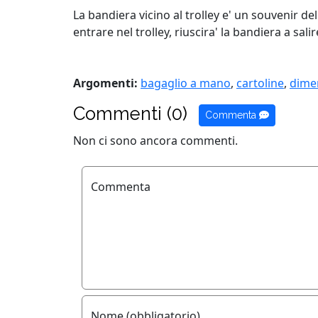
La bandiera vicino al trolley e' un souvenir d
entrare nel trolley, riuscira' la bandiera a 
Argomenti:
bagaglio a mano
,
cartoline
,
dimen
Commenti (0)
Commenta
Non ci sono ancora commenti.
Commenta
Nome (obbligatorio)