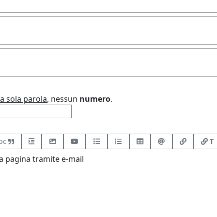
a sola parola
, nessun
numero
.
bc
T
 pagina tramite e-mail