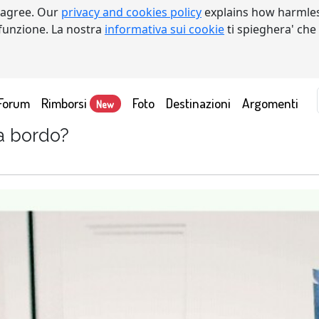
 agree. Our
privacy and cookies policy
explains how harmles
a funzione. La nostra
informativa sui cookie
ti spieghera' che
Forum
Rimborsi
Foto
Destinazioni
Argomenti
New
 a bordo?