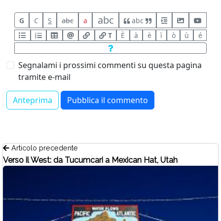
abc
G
C
S
abc
a
abc
T
È
à
è
ì
ò
ù
é
Segnalami i prossimi commenti su questa pagina
tramite e-mail
Articolo precedente
Verso il West: da Tucumcari a Mexican Hat, Utah