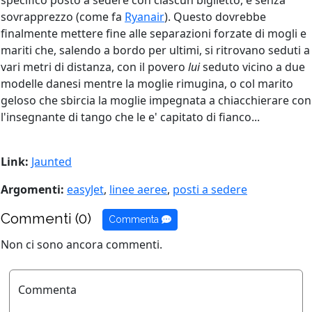
specifico posto a sedere con ciascun biglietto, e senza
sovrapprezzo (come fa
Ryanair
). Questo dovrebbe
finalmente mettere fine alle separazioni forzate di mogli e
mariti che, salendo a bordo per ultimi, si ritrovano seduti a
vari metri di distanza, con il povero
lui
seduto vicino a due
modelle danesi mentre la moglie rimugina, o col marito
geloso che sbircia la moglie impegnata a chiacchierare con
l'insegnante di tango che le e' capitato di fianco...
Link:
Jaunted
Argomenti:
easyJet
,
linee aeree
,
posti a sedere
Commenti (0)
Commenta
Non ci sono ancora commenti.
Commenta