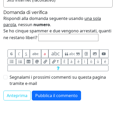
Sito internet (facoltativo)
Domanda di verifica
Rispondi alla domanda seguente usando
una sola
parola
, nessun
numero
.
Se ho cinque spammer e due vengono arrestati, quanti
ne restano liberi?
abc
G
C
S
abc
a
abc
T
È
à
è
ì
ò
ù
é
Segnalami i prossimi commenti su questa pagina
tramite e-mail