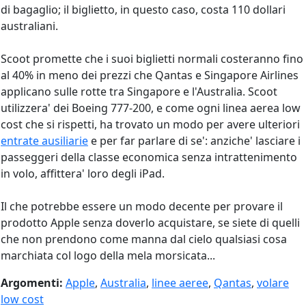
di bagaglio; il biglietto, in questo caso, costa 110 dollari
australiani.
Scoot promette che i suoi biglietti normali costeranno fino
al 40% in meno dei prezzi che Qantas e Singapore Airlines
applicano sulle rotte tra Singapore e l'Australia. Scoot
utilizzera' dei Boeing 777-200, e come ogni linea aerea low
cost che si rispetti, ha trovato un modo per avere ulteriori
entrate ausiliarie
e per far parlare di se': anziche' lasciare i
passeggeri della classe economica senza intrattenimento
in volo, affittera' loro degli iPad.
Il che potrebbe essere un modo decente per provare il
prodotto Apple senza doverlo acquistare, se siete di quelli
che non prendono come manna dal cielo qualsiasi cosa
marchiata col logo della mela morsicata...
Argomenti:
Apple
,
Australia
,
linee aeree
,
Qantas
,
volare
low cost