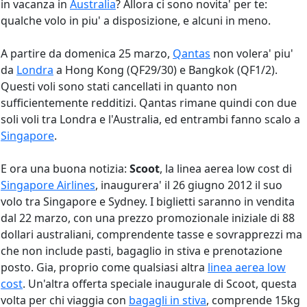
in vacanza in
Australia
? Allora ci sono novita' per te:
qualche volo in piu' a disposizione, e alcuni in meno.
A partire da domenica 25 marzo,
Qantas
non volera' piu'
da
Londra
a Hong Kong (QF29/30) e Bangkok (QF1/2).
Questi voli sono stati cancellati in quanto non
sufficientemente redditizi. Qantas rimane quindi con due
soli voli tra Londra e l'Australia, ed entrambi fanno scalo a
Singapore
.
E ora una buona notizia:
Scoot
, la linea aerea low cost di
Singapore Airlines
, inaugurera' il 26 giugno 2012 il suo
volo tra Singapore e Sydney. I biglietti saranno in vendita
dal 22 marzo, con una prezzo promozionale iniziale di 88
dollari australiani, comprendente tasse e sovrapprezzi ma
che non include pasti, bagaglio in stiva e prenotazione
posto. Gia, proprio come qualsiasi altra
linea aerea low
cost
. Un'altra offerta speciale inaugurale di Scoot, questa
volta per chi viaggia con
bagagli in stiva
, comprende 15kg