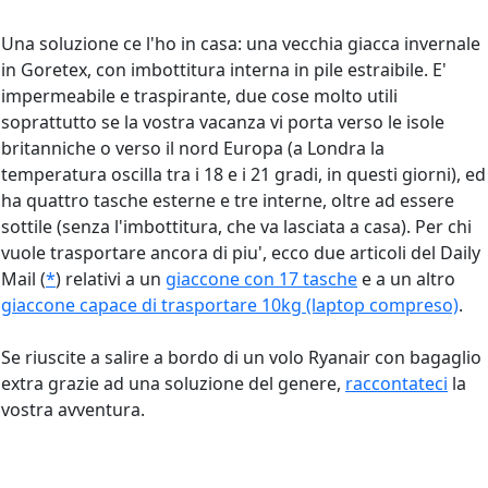
Una soluzione ce l'ho in casa: una vecchia giacca invernale
in Goretex, con imbottitura interna in pile estraibile. E'
impermeabile e traspirante, due cose molto utili
soprattutto se la vostra vacanza vi porta verso le isole
britanniche o verso il nord Europa (a Londra la
temperatura oscilla tra i 18 e i 21 gradi, in questi giorni), ed
ha quattro tasche esterne e tre interne, oltre ad essere
sottile (senza l'imbottitura, che va lasciata a casa). Per chi
vuole trasportare ancora di piu', ecco due articoli del Daily
Mail (
*
) relativi a un
giaccone con 17 tasche
e a un altro
giaccone capace di trasportare 10kg (laptop compreso)
.
Se riuscite a salire a bordo di un volo Ryanair con bagaglio
extra grazie ad una soluzione del genere,
raccontateci
la
vostra avventura.