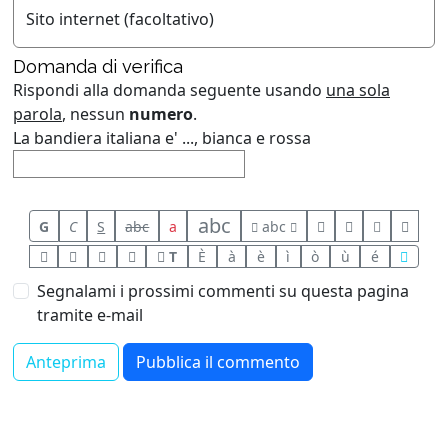
Sito internet (facoltativo)
Domanda di verifica
Rispondi alla domanda seguente usando
una sola
parola
, nessun
numero
.
La bandiera italiana e' ..., bianca e rossa
abc
G
C
S
abc
a
abc
T
È
à
è
ì
ò
ù
é
Segnalami i prossimi commenti su questa pagina
tramite e-mail