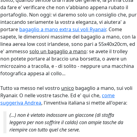
solito, quando sentite una frase del genere, la prima cosa
da fare e' verificare che non v'abbiano appena rubato il
portafoglio. Non oggi: vi daremo solo un consiglio che, pur
intaccando seriamente la vostra eleganza, vi aiutera' a
portare
bagaglio a mano extra sui voli Ryanair
. Come
sapete, le dimensioni massime del bagaglio a mano, con la
linea aerea low cost irlandese, sono pari a 55x40x20cm, ed
e' ammesso
solo un bagaglio a mano
: se avete il trolley
non potete portare al braccio una borsetta, o avere un
microzaino a tracolla, e - di solito - neppure una macchina
fotografica appesa al collo...
Tutto va messo nel vostro
unico
bagaglio a mano, sui voli
Ryanair. O nelle vostre tasche. Ed e' qui che,
come
suggeriva Andrea
, l'inventiva italiana si mette all'opera:
(...) non è vietato indossare un giaccone (di stoffa
leggera per non soffrire il caldo) con ampie tasche da
riempire con tutto quel che serve.