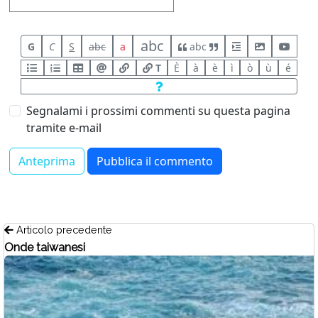
abc
G
C
S
abc
a
abc
T
È
à
è
ì
ò
ù
é
Segnalami i prossimi commenti su questa pagina
tramite e-mail
Articolo precedente
Onde taiwanesi