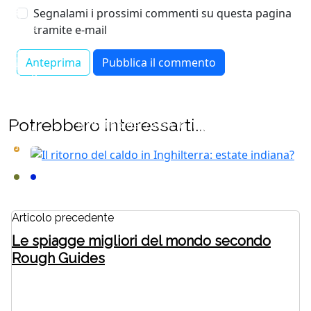
e
r
Segnalami i prossimi commenti su questa pagina
o
v
a
tramite e-mail
[
e
?
B
[
[
l
B
B
o
l
l
g
o
o
]
Potrebbero interessarti...
Il ritorno del caldo in Inghilterra:
g
g
estate indiana?
[Blog]
]
]
Articolo precedente
Le spiagge migliori del mondo secondo
Rough Guides