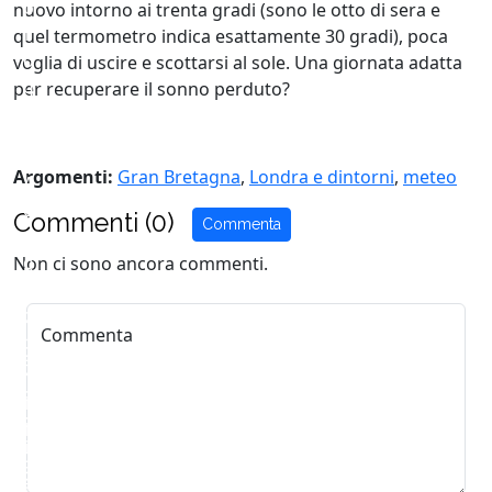
p
nuovo intorno ai trenta gradi (sono le otto di sera e
i
quel termometro indica esattamente 30 gradi), poca
o
voglia di uscire e scottarsi al sole. Una giornata adatta
g
per recuperare il sonno perduto?
g
i
a
Argomenti:
Gran Bretagna
,
Londra e dintorni
,
meteo
A
,
e
e
Commenti (0)
Commenta
r
i
o
Non ci sono ancora commenti.
n
p
I
o
n
Commenta
r
g
t
h
o
i
d
l
i
t
S
e