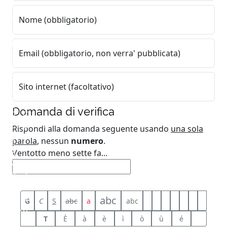
t
r
a
r
Nome (obbligatorio)
n
a
s
l
t
C
Email (obbligatorio, non verra' pubblicata)
e
e
h
f
d
e
o
Sito internet (facoltativo)
b
t
r
l
e
e
Domanda di verifica
o
m
s
c
p
Rispondi alla domanda seguente usando
una sola
t
c
o
parola
, nessun
numero
.
e
a
f
Ventotto meno sette fa...
b
t
a
r
o
a
u
p
L
c
e
o
abc
G
C
S
abc
a
abc
i
r
n
a
T
È
à
è
ì
ò
ù
é
n
d
n