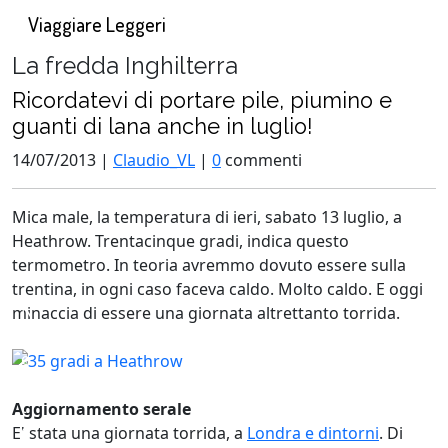
Viaggiare Leggeri
La fredda Inghilterra
Ricordatevi di portare pile, piumino e
guanti di lana anche in luglio!
14/07/2013 |
Claudio_VL
|
0
commenti
Mica male, la temperatura di ieri, sabato 13 luglio, a
Heathrow. Trentacinque gradi, indica questo
termometro. In teoria avremmo dovuto essere sulla
trentina, in ogni caso faceva caldo. Molto caldo. E oggi
N
minaccia di essere una giornata altrettanto torrida.
i
e
n
t
Aggiornamento serale
e
E' stata una giornata torrida, a
Londra e dintorni
. Di