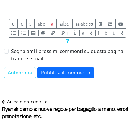
abc
G
C
S
abc
a
abc
T
È
à
è
ì
ò
ù
é
Segnalami i prossimi commenti su questa pagina
tramite e-mail
Articolo precedente
Ryanair cambia: nuove regole per bagaglio a mano, errori
prenotazione, etc.