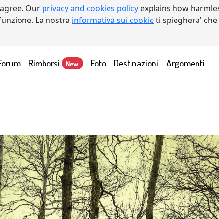
 agree. Our
privacy and cookies policy
explains how harmles
a funzione. La nostra
informativa sui cookie
ti spieghera' che
Forum
Rimborsi
Foto
Destinazioni
Argomenti
New