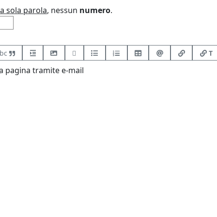
a sola parola
, nessun
numero
.
bc
T
 pagina tramite e-mail