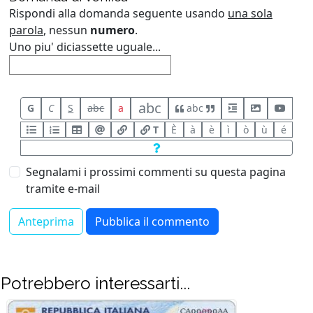
Rispondi alla domanda seguente usando
una sola
parola
, nessun
numero
.
Uno piu' diciassette uguale...
abc
G
C
S
abc
a
abc
T
È
à
è
ì
ò
ù
é
Segnalami i prossimi commenti su questa pagina
tramite e-mail
Potrebbero interessarti...