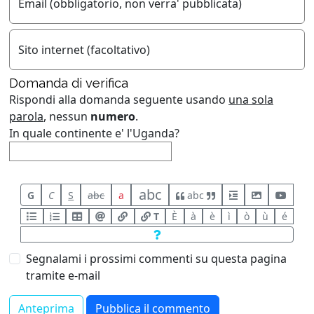
Email (obbligatorio, non verra' pubblicata)
Sito internet (facoltativo)
Domanda di verifica
Rispondi alla domanda seguente usando
una sola
parola
, nessun
numero
.
In quale continente e' l'Uganda?
abc
G
C
S
abc
a
abc
T
È
à
è
ì
ò
ù
é
Segnalami i prossimi commenti su questa pagina
tramite e-mail