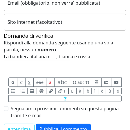
Email (obbligatorio, non verra' pubblicata)
Sito internet (facoltativo)
Domanda di verifica
Rispondi alla domanda seguente usando
una sola
parola
, nessun
numero
.
La bandiera italiana e' ..., bianca e rossa
abc
G
C
S
abc
a
abc
T
È
à
è
ì
ò
ù
é
Segnalami i prossimi commenti su questa pagina
tramite e-mail