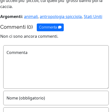
gli uccelli piu' piccoli, cui quelli piu' grossi danno poi la
caccia.
Argomenti:
animali
,
antropologia spicciola
,
Stati Uniti
Commenti (0)
Commenta
Non ci sono ancora commenti.
Commenta
Nome (obbligatorio)