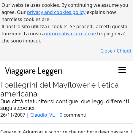
Our website uses cookies. By continuing we assume you
agree. Our
privacy and cookies policy
explains how
harmless cookies are.
Il nostro sito utilizza i 'cookie'. Se procedi, accetti questa
funzione. La nostra
informativa sui cookie
ti spieghera'
che sono innocui.
Close / Chiudi
Viaggiare Leggeri
I pellegrini del Mayflower e l'etica
americana
Due città statunitensi contigue, due leggi differenti
sugli alcoolici
26/11/2007 |
Claudio_VL
|
0
commenti
Cenare in Arkansas e scoprire che per bere devo passare il