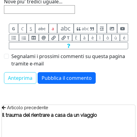
Nove piu' tredici uguale...
abc
G
C
S
abc
a
abc
T
È
à
è
ì
ò
ù
é
Segnalami i prossimi commenti su questa pagina
tramite e-mail
Articolo precedente
Il trauma del rientrare a casa da un viaggio