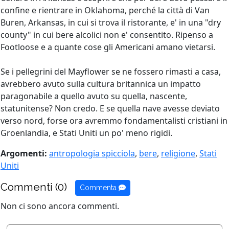
confine e rientrare in Oklahoma, perché la città di Van
Buren, Arkansas, in cui si trova il ristorante, e' in una "dry
county" in cui bere alcolici non e' consentito. Ripenso a
Footloose e a quante cose gli Americani amano vietarsi.
Se i pellegrini del Mayflower se ne fossero rimasti a casa,
avrebbero avuto sulla cultura britannica un impatto
paragonabile a quello avuto su quella, nascente,
statunitense? Non credo. E se quella nave avesse deviato
verso nord, forse ora avremmo fondamentalisti cristiani in
Groenlandia, e Stati Uniti un po' meno rigidi.
Argomenti:
antropologia spicciola
,
bere
,
religione
,
Stati
Uniti
Commenti (0)
Commenta
Non ci sono ancora commenti.