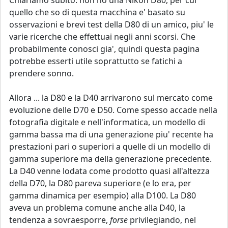
Chiariamo subito: non ho una Nikon D80, per cui
quello che so di questa macchina e' basato su
osservazioni e brevi test della D80 di un amico, piu' le
varie ricerche che effettuai negli anni scorsi. Che
probabilmente conosci gia', quindi questa pagina
potrebbe esserti utile soprattutto se fatichi a
prendere sonno.
Allora ... la D80 e la D40 arrivarono sul mercato come
evoluzione delle D70 e D50. Come spesso accade nella
fotografia digitale e nell'informatica, un modello di
gamma bassa ma di una generazione piu' recente ha
prestazioni pari o superiori a quelle di un modello di
gamma superiore ma della generazione precedente.
La D40 venne lodata come prodotto quasi all'altezza
della D70, la D80 pareva superiore (e lo era, per
gamma dinamica per esempio) alla D100. La D80
aveva un problema comune anche alla D40, la
tendenza a sovraesporre,
forse
privilegiando, nel