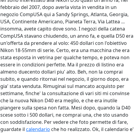
Mi sono interessato alla Nikon D50 quasi un anno fa, nel
febbraio del 2007, dopo averla vista in vendita in un
negozio CompUSA qui a Sandy Springs, Atlanta, Georgia,
USA, Continente Americano, Pianeta Terra, Via Lattea ...
insomma, avete capito dove sono. I negozi della catena
CompUSA stavano chiudendo, un anno fa, e quella D50 era
un'offerta da prendere al volo: 450 dollari con l'obiettivo
Nikon 18-55mm di serie. Certo, era una macchina che era
stata esposta in vetrina per qualche tempo, e poteva non
essere in condizioni perfette. Ma il prezzo di listino era
almeno duecento dollari piu' alto. Beh, non la comprai
subito, e quando ritornai nel negozio, il giorno dopo, era
gia' stata venduta. Rimuginai sul mancato acquisto per
settimane, finche' la consultazione di vari siti mi convinse
che la nuova Nikon D40 era meglio, e che era inutile
piangere sulla spesa non fatta. Mesi dopo, quando la D40
scese sotto i 500 dollari, ne comprai una, che sto usando
con soddisfazione. Per vedere che foto permette di fare,
guardate il
calendario
che ho realizzato. Ok, il calendario e'