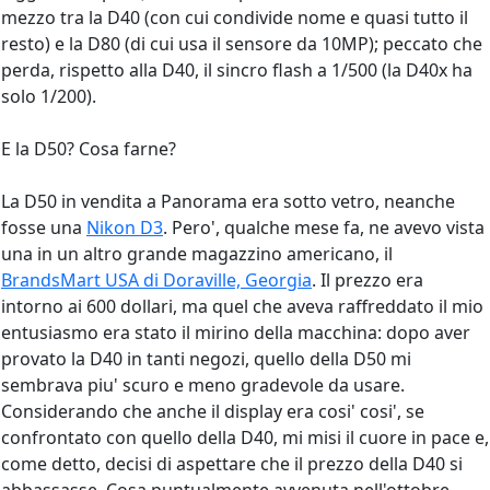
mezzo tra la D40 (con cui condivide nome e quasi tutto il
resto) e la D80 (di cui usa il sensore da 10MP); peccato che
perda, rispetto alla D40, il sincro flash a 1/500 (la D40x ha
solo 1/200).
E la D50? Cosa farne?
La D50 in vendita a Panorama era sotto vetro, neanche
fosse una
Nikon D3
. Pero', qualche mese fa, ne avevo vista
una in un altro grande magazzino americano, il
BrandsMart USA di Doraville, Georgia
. Il prezzo era
intorno ai 600 dollari, ma quel che aveva raffreddato il mio
entusiasmo era stato il mirino della macchina: dopo aver
provato la D40 in tanti negozi, quello della D50 mi
sembrava piu' scuro e meno gradevole da usare.
Considerando che anche il display era cosi' cosi', se
confrontato con quello della D40, mi misi il cuore in pace e,
come detto, decisi di aspettare che il prezzo della D40 si