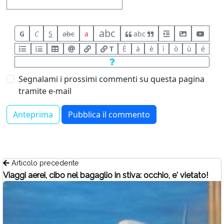
abc
G
C
S
abc
a
abc
T
È
à
è
ì
ò
ù
é
Segnalami i prossimi commenti su questa pagina
tramite e-mail
Articolo precedente
Viaggi aerei, cibo nel bagaglio in stiva: occhio, e' vietato!