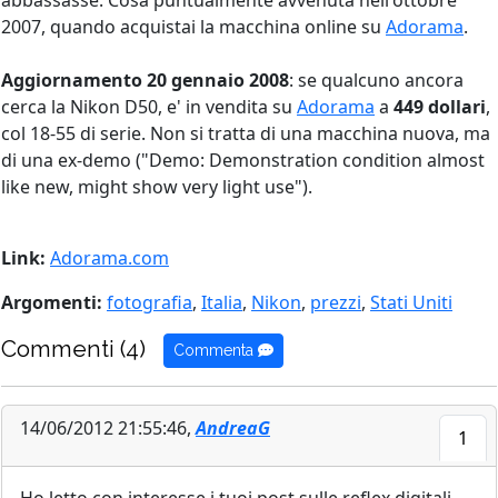
abbassasse. Cosa puntualmente avvenuta nell'ottobre
2007, quando acquistai la macchina online su
Adorama
.
Aggiornamento 20 gennaio 2008
: se qualcuno ancora
cerca la Nikon D50, e' in vendita su
Adorama
a
449 dollari
,
col 18-55 di serie. Non si tratta di una macchina nuova, ma
di una ex-demo ("Demo: Demonstration condition almost
like new, might show very light use").
Link:
Adorama.com
Argomenti:
fotografia
,
Italia
,
Nikon
,
prezzi
,
Stati Uniti
Commenti (4)
Commenta
14/06/2012 21:55:46,
AndreaG
1