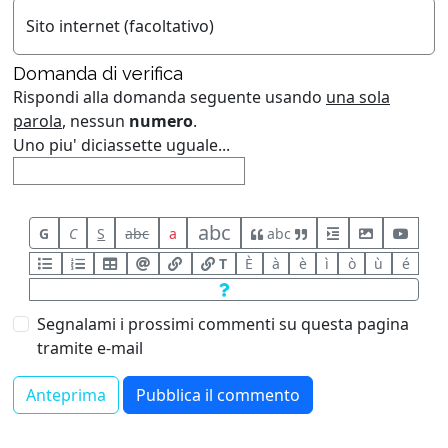
Sito internet (facoltativo)
Domanda di verifica
Rispondi alla domanda seguente usando
una sola
parola
, nessun
numero
.
Uno piu' diciassette uguale...
abc
G
C
S
abc
a
abc
T
È
à
è
ì
ò
ù
é
Segnalami i prossimi commenti su questa pagina
tramite e-mail