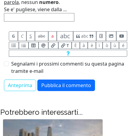
parola
, nessun
numero
.
Se e' pugliese, viene dalla ...
abc
G
C
S
abc
a
abc
T
È
à
è
ì
ò
ù
é
Segnalami i prossimi commenti su questa pagina
tramite e-mail
Potrebbero interessarti...