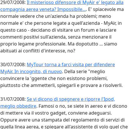
29/07/2008:
Il misterioso difensore di MyAir e' legato alla
compagnia aerea veneta? Impossibile...
. E' spiacevole ma
normale vedere che un'azienda ha problemi; meno
normale e' che persone legate a quell'azienda - MyAir, in
questo caso - decidano di visitare un forum e lasciare
commenti positivi sull'azienda, senza menzionare il
proprio legame professionale. Ma dopotutto ... siamo
abituati ai conflitti d'interesse, no?
30/07/2008:
MyTour torna a farci visita per difendere
MyAir. In incognito, di nuovo
. Della serie "meglio
convincere la 'ggente che non esistono problemi,
piuttosto che ammetterli, spiegarli e provare a risolverli.
31/07/2008:
Se vi dicono di spegnere e riporre l'Ipod,
meglio obbedire
. Famosi o no, se siete in aereo e vi dicono
di mettere via il vostro gadget, conviene adeguarsi.
Oppure avere una stampata del regolamento di servizi di
quella linea aerea, e spiegare all'assistente di volo quel che