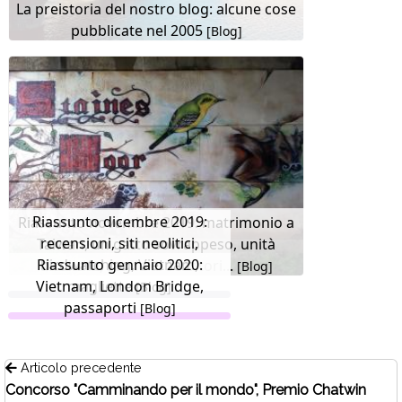
La preistoria del nostro blog: alcune cose
pubblicate nel 2005
[Blog]
Riassunto dicembre 2019:
Riassunto novembre 2019: matrimonio a
recensioni, siti neolitici,
Taiwan, un gatto sovrappeso, unità
Riassunto gennaio 2020:
birdwatching, Vietnam,
alcoliche, storie di servitori...
[Blog]
Vietnam, London Bridge,
magliette
[Blog]
passaporti
[Blog]
Articolo precedente
Concorso "Camminando per il mondo", Premio Chatwin