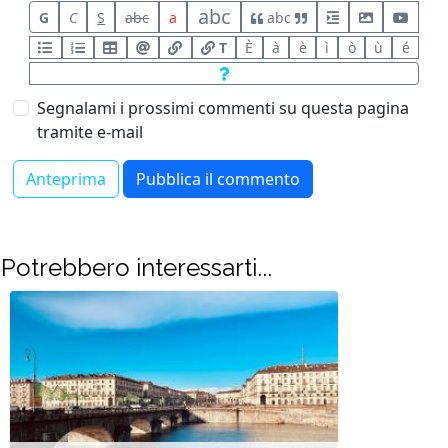
abc
G
C
S
abc
a
abc
T
È
à
è
ì
ò
ù
é
Segnalami i prossimi commenti su questa pagina
tramite e-mail
Potrebbero interessarti...