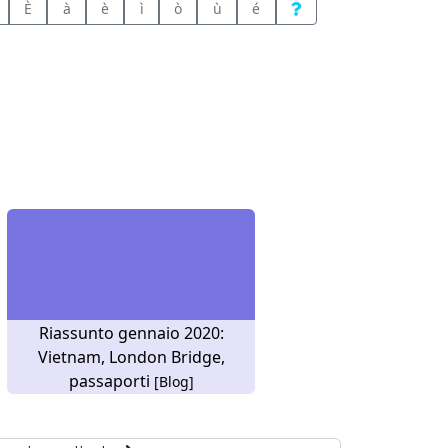
È
à
è
ì
ò
ù
é
Riassunto gennaio 2020:
Vietnam, London Bridge,
passaporti
[Blog]