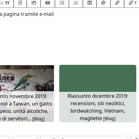
bc
T
 pagina tramite e-mail
Riassunto dicembre 2019:
unto novembre 2019:
recensioni, siti neolitici,
io a Taiwan, un gatto
birdwatching, Vietnam,
eso, unità alcoliche,
magliette
 di servitori...
[Blog]
[Blog]