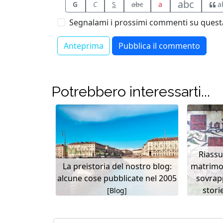
abc
G
C
S
abc
a
a
Segnalami i prossimi commenti su questa
Potrebbero interessarti...
Riass
La preistoria del nostro blog:
matrimon
alcune cose pubblicate nel 2005
sovrapp
storie
[Blog]