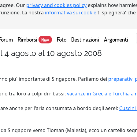
 agree. Our
privacy and cookies policy
explains how harmles
a funzione. La nostra
informativa sui cookie
ti spieghera' che
Forum
Rimborsi
Foto
Destinazioni
Argomenti
New
l 4 agosto al 10 agosto 2008
giorno piu' importante di Singapore. Parliamo dei
preparativi 
o tra loro a colpi di ribassi:
vacanze in Grecia e Turchia a 
are anche per l'aria consumata a bordo degli aerei:
Cuscini
 da Singapore verso Tioman (Malesia), ecco un cartello segn