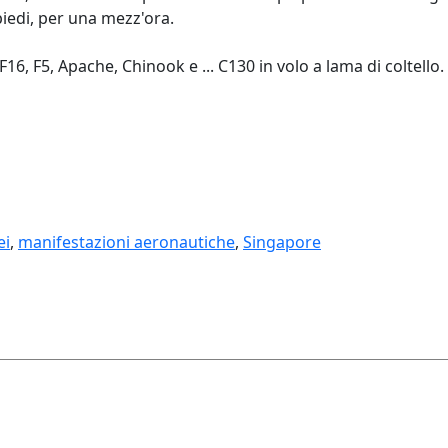
iedi, per una mezz'ora.
 F16, F5, Apache, Chinook e ... C130 in volo a lama di coltell
ei
,
manifestazioni aeronautiche
,
Singapore