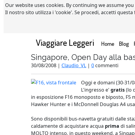
Our website uses cookies. By continuing we assume you
Il nostro sito utilizza i 'cookie'. Se procedi, accetti quest
Viaggiare Leggeri
(current)
Home
Blog
Singapore, Open Day alla bas
30/08/2008 |
Claudio_VL
|
0
commenti
Oggi e domani (30-31/08
L'ingresso e'
gratis
(lo 
in esposizione F16 monoposto e biposto, F5 mon
Hawker Hunter e i McDonnell Douglas A4 usati
Sono disponibili bus-navetta gratuiti dalle 
caldamente di acquistare acqua
prima
di sali
MOLTO intenso, in questo weekend, a Singapore