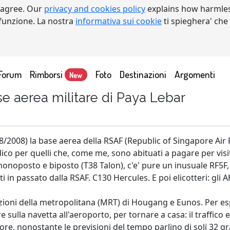
 agree. Our
privacy and cookies policy
explains how harmles
a funzione. La nostra
informativa sui cookie
ti spieghera' che
Forum
Rimborsi
Foto
Destinazioni
Argomenti
New
e aerea militare di Paya Lebar
/2008) la base aerea della RSAF (Republic of Singapore Air F
dico per quelli che, come me, sono abituati a pagare per vis
oposto e biposto (T38 Talon), c'e' pure un inusuale RF5F, vis
 in passato dalla RSAF. C130 Hercules. E poi elicotteri: g
stazioni della metropolitana (MRT) di Hougang e Eunos. Per
re sulla navetta all'aeroporto, per tornare a casa: il traffico e
, nonostante le previsioni del tempo parlino di soli 32 gra