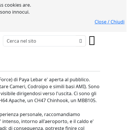
s cookies are.
 sono innocui.
Close / Chiudi
orce) di Paya Lebar e' aperta al pubblico.
itare Cameri, Codroipo e simili basi AMI). Sono
ibile dirigendosi verso l'uscita. Ci sono gli
li AH64 Apache, un CH47 Chinhook, un MBB105.
 esperienza personale, raccomandiamo
' intenso, intorno all'aeroporto, e il caldo e'
di; di conseguenza, potreste finire col