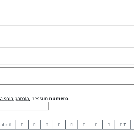
a sola parola
, nessun
numero
.
abc
T