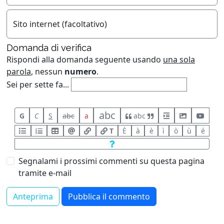
Sito internet (facoltativo)
Domanda di verifica
Rispondi alla domanda seguente usando
una sola
parola
, nessun
numero
.
Sei per sette fa...
abc
G
C
S
abc
a
abc
T
È
à
è
ì
ò
ù
é
Segnalami i prossimi commenti su questa pagina
tramite e-mail