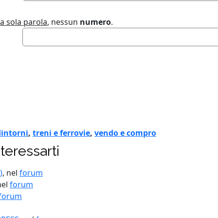
a sola parola
, nessun
numero
.
dintorni
,
treni e ferrovie
,
vendo e compro
teressarti
)
, nel
forum
nel
forum
forum