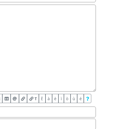
T
È
à
è
ì
ò
ù
é