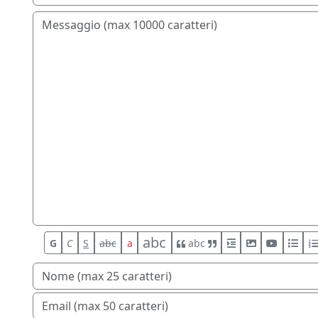
abc
G
C
S
abc
a
abc