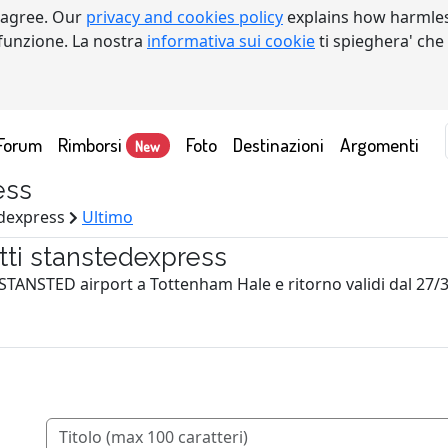
 agree. Our
privacy and cookies policy
explains how harmles
a funzione. La nostra
informativa sui cookie
ti spieghera' che
Forum
Rimborsi
Foto
Destinazioni
Argomenti
New
ess
edexpress
Ultimo
tti stanstedexpress
a STANSTED airport a Tottenham Hale e ritorno validi dal 27