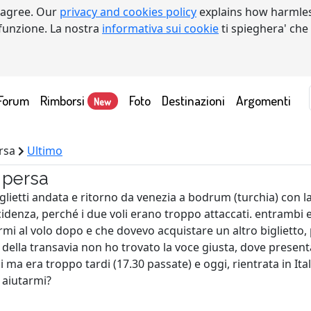
 agree. Our
privacy and cookies policy
explains how harmles
a funzione. La nostra
informativa sui cookie
ti spieghera' che
Forum
Rimborsi
Foto
Destinazioni
Argomenti
New
ersa
Ultimo
 persa
glietti andata e ritorno da venezia a bodrum (turchia) con la K
idenza, perché i due voli erano troppo attaccati. entrambi e
mi al volo dopo e che dovevo acquistare un altro biglietto, 
o della transavia non ho trovato la voce giusta, dove present
i ma era troppo tardi (17.30 passate) e oggi, rientrata in Ita
 aiutarmi?