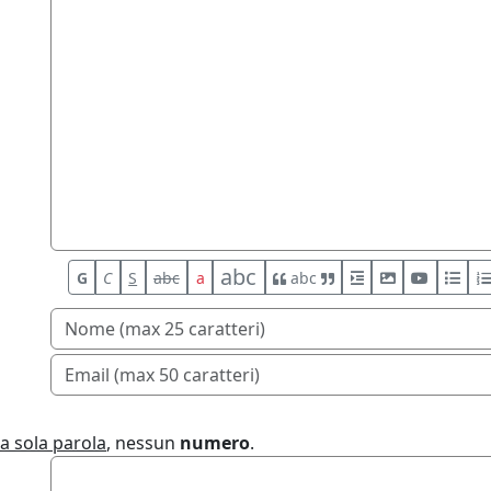
abc
G
C
S
abc
a
abc
a sola parola
, nessun
numero
.