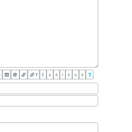
T
È
à
è
ì
ò
ù
é