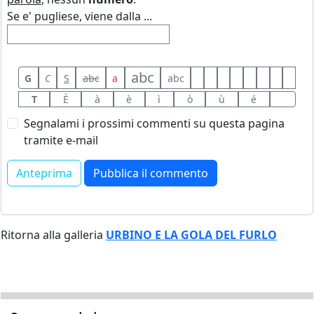
Se e' pugliese, viene dalla ...
abc
G
C
S
abc
a
abc
T
È
à
è
ì
ò
ù
é
Segnalami i prossimi commenti su questa pagina
tramite e-mail
Ritorna alla galleria
URBINO E LA GOLA DEL FURLO