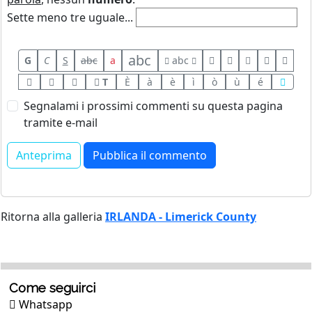
Sette meno tre uguale...
abc
G
C
S
abc
a
abc
T
È
à
è
ì
ò
ù
é
Segnalami i prossimi commenti su questa pagina
tramite e-mail
Ritorna alla galleria
IRLANDA - Limerick County
Come seguirci
Whatsapp