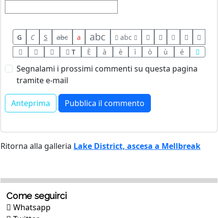
abc
G
C
S
abc
a
abc
T
È
à
è
ì
ò
ù
é
Segnalami i prossimi commenti su questa pagina
tramite e-mail
Ritorna alla galleria
Lake District, ascesa a Mellbreak
Come seguirci
Whatsapp