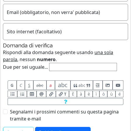
Email (obbligatorio, non verra' pubblicata)
Sito internet (facoltativo)
Domanda di verifica
Rispondi alla domanda seguente usando
una sola
parola
, nessun
numero
.
Due per sei uguale...
abc
G
C
S
abc
a
abc
T
È
à
è
ì
ò
ù
é
Segnalami i prossimi commenti su questa pagina
tramite e-mail