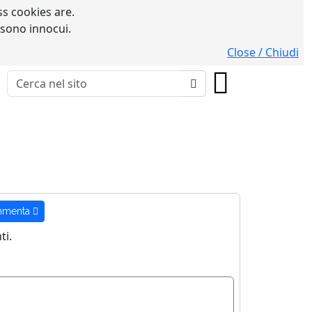
s cookies are.
 sono innocui.
Close / Chiudi
menta
i.