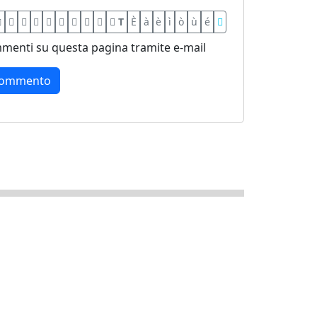
T
È
à
è
ì
ò
ù
é
menti su questa pagina tramite e-mail