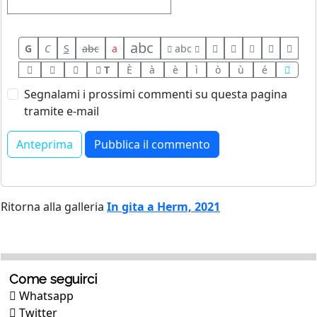
abc
G
C
S
abc
a
abc
T
È
à
è
ì
ò
ù
é
Segnalami i prossimi commenti su questa pagina
tramite e-mail
Ritorna alla galleria
In gita a Herm, 2021
Come seguirci
Whatsapp
Twitter