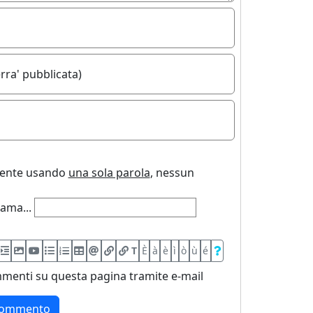
rra' pubblicata)
uente usando
una sola parola
, nessun
ama...
T
È
à
è
ì
ò
ù
é
menti su questa pagina tramite e-mail