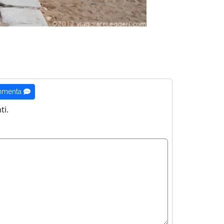
menta
i.