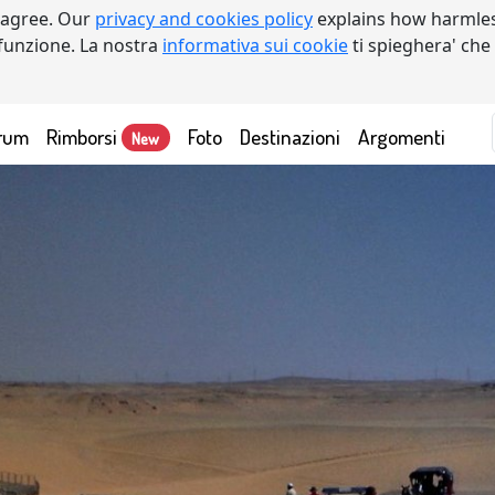
 agree. Our
privacy and cookies policy
explains how harmles
a funzione. La nostra
informativa sui cookie
ti spieghera' che
rum
Rimborsi
Foto
Destinazioni
Argomenti
New