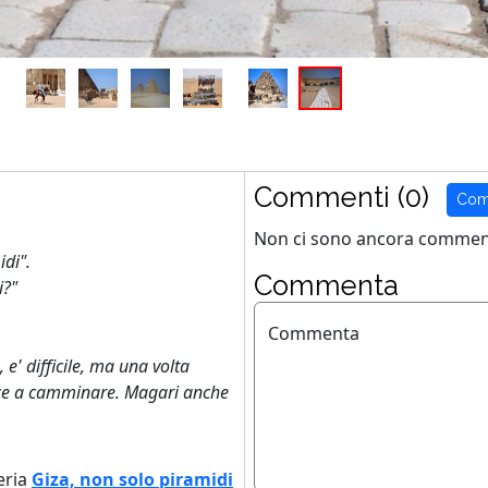
Commenti (0)
Com
Non ci sono ancora comment
idi".
Commenta
i?"
Commenta
e' difficile, ma una volta
iesce a camminare. Magari anche
eria
Giza, non solo piramidi