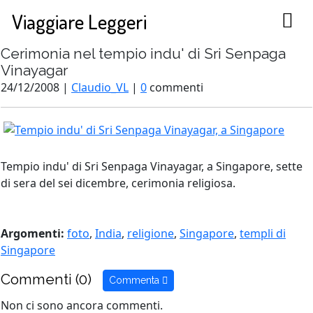
Viaggiare Leggeri
Cerimonia nel tempio indu' di Sri Senpaga
Vinayagar
24/12/2008 |
Claudio_VL
|
0
commenti
Tempio indu' di Sri Senpaga Vinayagar, a Singapore, sette
di sera del sei dicembre, cerimonia religiosa.
Argomenti:
foto
,
India
,
religione
,
Singapore
,
templi di
Singapore
Commenti (0)
Commenta
Non ci sono ancora commenti.