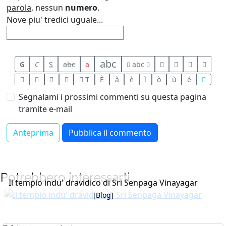
parola
, nessun
numero
.
Nove piu' tredici uguale...
abc
G
C
S
abc
a
abc
T
È
à
è
ì
ò
ù
é
Segnalami i prossimi commenti su questa pagina
tramite e-mail
Potrebbero interessarti...
Il tempio indu' dravidico di Sri Senpaga Vinayagar
[Blog]