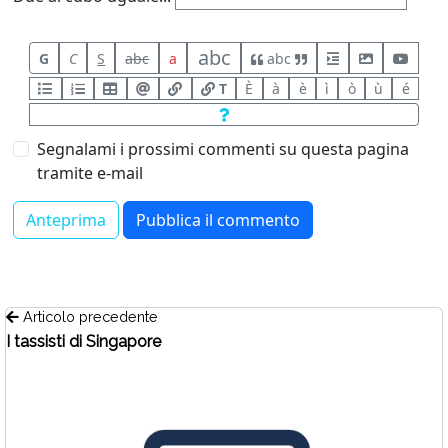
abc
G
C
S
abc
a
abc
T
È
à
è
ì
ò
ù
é
Segnalami i prossimi commenti su questa pagina
tramite e-mail
Articolo precedente
I tassisti di Singapore