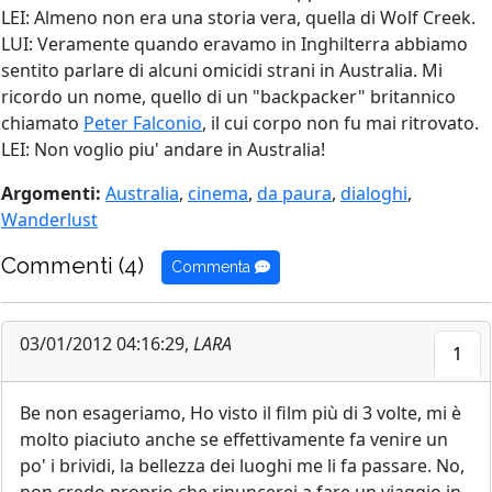
LEI: Almeno non era una storia vera, quella di Wolf Creek.
LUI: Veramente quando eravamo in Inghilterra abbiamo
sentito parlare di alcuni omicidi strani in Australia. Mi
ricordo un nome, quello di un "backpacker" britannico
chiamato
Peter Falconio
, il cui corpo non fu mai ritrovato.
LEI: Non voglio piu' andare in Australia!
Argomenti:
Australia
,
cinema
,
da paura
,
dialoghi
,
Wanderlust
Commenti (4)
Commenta
03/01/2012 04:16:29,
LARA
1
Be non esageriamo, Ho visto il film più di 3 volte, mi è
molto piaciuto anche se effettivamente fa venire un
po' i brividi, la bellezza dei luoghi me li fa passare. No,