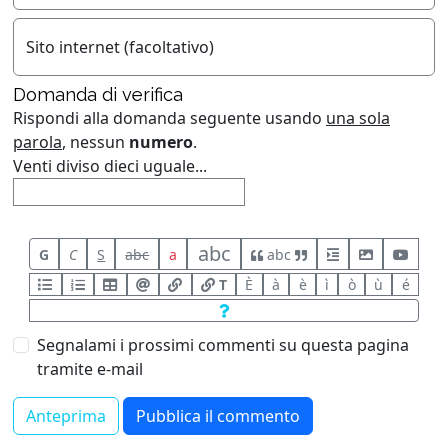
Sito internet (facoltativo)
Domanda di verifica
Rispondi alla domanda seguente usando
una sola
parola
, nessun
numero
.
Venti diviso dieci uguale...
abc
G
C
S
abc
a
abc
T
È
à
è
ì
ò
ù
é
Segnalami i prossimi commenti su questa pagina
tramite e-mail