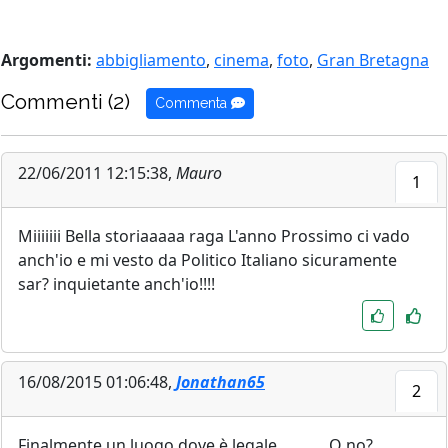
Argomenti:
abbigliamento
,
cinema
,
foto
,
Gran Bretagna
Commenti (2)
Commenta
22/06/2011 12:15:38,
Mauro
1
Miiiiiii Bella storiaaaaa raga L'anno Prossimo ci vado
anch'io e mi vesto da Politico Italiano sicuramente
sar? inquietante anch'io!!!!
16/08/2015 01:06:48,
Jonathan65
2
Finalmente un luogo dove è legale ........... O no?