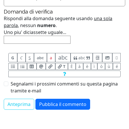
Domanda di verifica
Rispondi alla domanda seguente usando
una sola
parola
, nessun
numero
.
Uno piu' diciassette uguale...
abc
G
C
S
abc
a
abc
T
È
à
è
ì
ò
ù
é
Segnalami i prossimi commenti su questa pagina
tramite e-mail